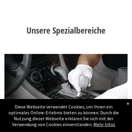
Massanfertigungen
Bildergalerie
Unsere Spezialbereiche
Umbauten
Bildergalerie
Estrich - Keller - Lager
- Wohnungs und
Schopfräumung
Referenzen
Referenzen
×
Diese Webseite verwendet Cookies, um Ihnen ein
Kontakt
optimales Online-Erlebnis bieten zu können. Durch die
Nutzung dieser Webseite erklären Sie sich mit der
Verwendung von Cookies einverstanden.
Mehr Infos
Impressum
Fahrzeugreinigung -
Versiegelung