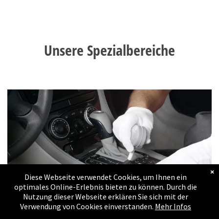
Massanfertigungen
Bildergalerie
Unsere Spezialbereiche
Umbauten
Bildergalerie
Estrich - Keller - Lager
- Wohnungs und
Schopfräumung
Referenzen
Referenzen
×
Diese Webseite verwendet Cookies, um Ihnen ein
Kontakt
optimales Online-Erlebnis bieten zu können. Durch die
Nutzung dieser Webseite erklären Sie sich mit der
Verwendung von Cookies einverstanden.
Mehr Infos
Impressum
Fahrzeugreinigung -
Versiegelung