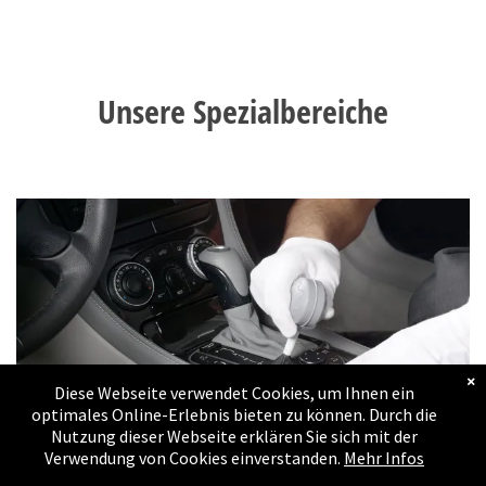
Massanfertigungen
Bildergalerie
Unsere Spezialbereiche
Umbauten
Bildergalerie
Estrich - Keller - Lager
- Wohnungs und
Schopfräumung
Referenzen
Referenzen
×
Diese Webseite verwendet Cookies, um Ihnen ein
Kontakt
optimales Online-Erlebnis bieten zu können. Durch die
Nutzung dieser Webseite erklären Sie sich mit der
Verwendung von Cookies einverstanden.
Mehr Infos
Impressum
Fahrzeugreinigung -
Versiegelung