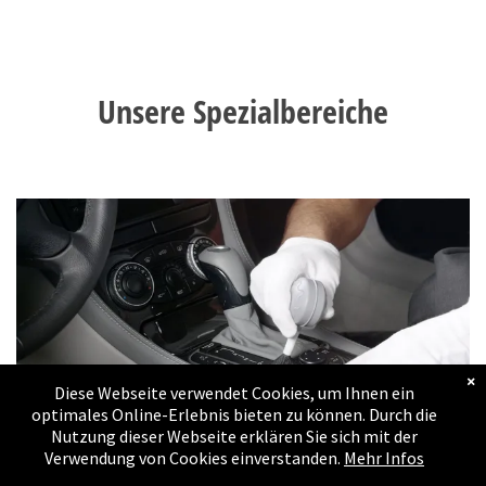
Massanfertigungen
Bildergalerie
Unsere Spezialbereiche
Umbauten
Bildergalerie
Estrich - Keller - Lager
- Wohnungs und
Schopfräumung
Referenzen
Referenzen
×
Diese Webseite verwendet Cookies, um Ihnen ein
Kontakt
optimales Online-Erlebnis bieten zu können. Durch die
Nutzung dieser Webseite erklären Sie sich mit der
Verwendung von Cookies einverstanden.
Mehr Infos
Impressum
Fahrzeugreinigung -
Versiegelung