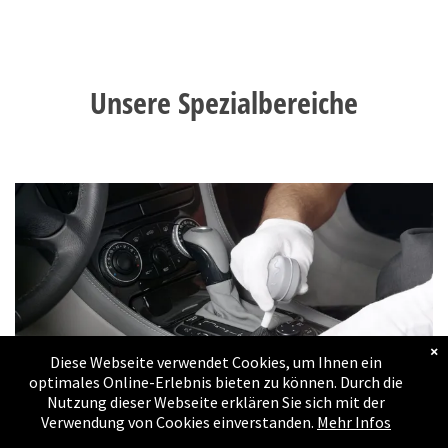
Massanfertigungen
Bildergalerie
Unsere Spezialbereiche
Umbauten
Bildergalerie
Estrich - Keller - Lager
- Wohnungs und
Schopfräumung
Referenzen
Referenzen
×
Diese Webseite verwendet Cookies, um Ihnen ein
Kontakt
optimales Online-Erlebnis bieten zu können. Durch die
Nutzung dieser Webseite erklären Sie sich mit der
Verwendung von Cookies einverstanden.
Mehr Infos
Impressum
Fahrzeugreinigung -
Versiegelung