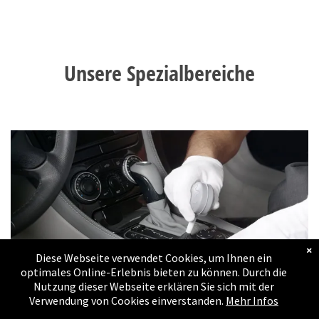
Massanfertigungen
Bildergalerie
Unsere Spezialbereiche
Umbauten
Bildergalerie
Estrich - Keller - Lager
- Wohnungs und
Schopfräumung
Referenzen
Referenzen
×
Diese Webseite verwendet Cookies, um Ihnen ein
Kontakt
optimales Online-Erlebnis bieten zu können. Durch die
Nutzung dieser Webseite erklären Sie sich mit der
Verwendung von Cookies einverstanden.
Mehr Infos
Impressum
Fahrzeugreinigung -
Versiegelung