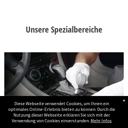
Massanfertigungen
Bildergalerie
Unsere Spezialbereiche
Umbauten
Bildergalerie
Estrich - Keller - Lager
- Wohnungs und
Schopfräumung
Referenzen
Referenzen
×
Diese Webseite verwendet Cookies, um Ihnen ein
Kontakt
optimales Online-Erlebnis bieten zu können. Durch die
Nutzung dieser Webseite erklären Sie sich mit der
Verwendung von Cookies einverstanden.
Mehr Infos
Impressum
Fahrzeugreinigung -
Versiegelung